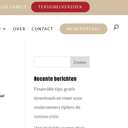
IGE LABELS
TERUGBELVERZOEK
°
OVER
CONTACT
MIJN PORTAAL
Recente berichten
Financiële tips, gratis
aar
downloads en meer voor
ondernemers tijdens de
corona crisis
Veel gestelde vragen door