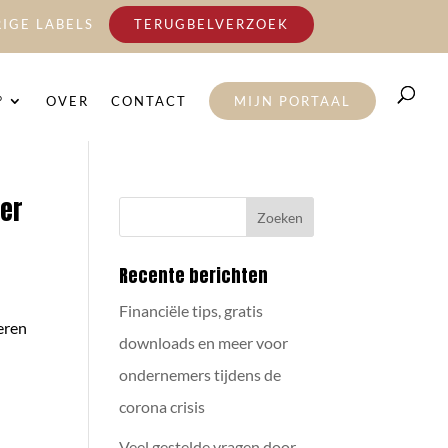
IGE LABELS
TERUGBELVERZOEK
°
OVER
CONTACT
MIJN PORTAAL
ger
Recente berichten
Financiële tips, gratis
eren
downloads en meer voor
ondernemers tijdens de
corona crisis
Veel gestelde vragen door