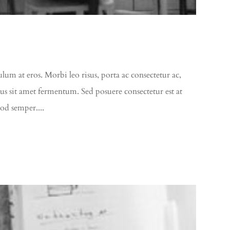
ulum at eros. Morbi leo risus, porta ac consectetur ac,
rus sit amet fermentum. Sed posuere consectetur est at
mod semper....