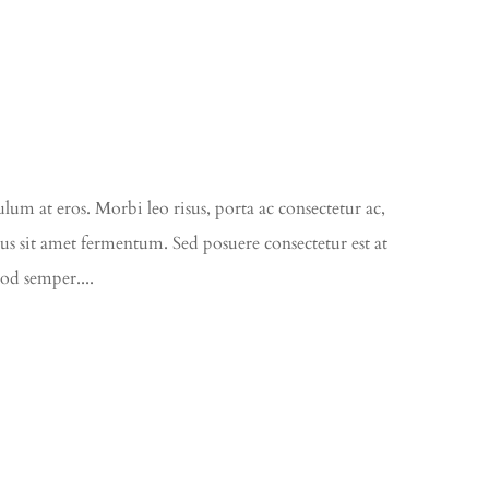
ulum at eros. Morbi leo risus, porta ac consectetur ac,
rus sit amet fermentum. Sed posuere consectetur est at
mod semper....