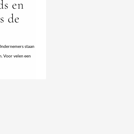
ds en
s de
 Ondernemers staan
n. Voor velen een