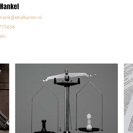
 Hankel
l.erik@stndbyrmn.nl
775656
dIn