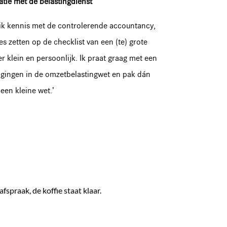
latie met de belastingdienst
 ik kennis met de controlerende accountancy,
jes zetten op de checklist van een (te) grote
er klein en persoonlijk. Ik praat graag met een
zigingen in de omzetbelastingwet en pak dán
 een kleine wet.’
e
fspraak, de koffie staat klaar.