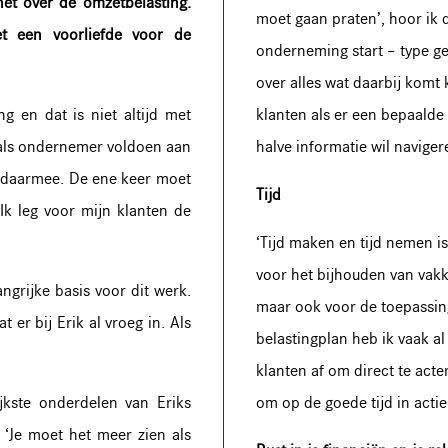
het over de omzetbelasting.
moet gaan praten’, hoor ik 
et een voorliefde voor de
onderneming start – type g
over alles wat daarbij komt 
ng en dat is niet altijd met
klanten als er een bepaalde 
e als ondernemer voldoen aan
halve informatie wil naviger
s daarmee. De ene keer moet
Tijd
 Ik leg voor mijn klanten de
‘Tijd maken en tijd nemen i
voor het bijhouden van vakk
grijke basis voor dit werk.
maar ook voor de toepassin
 er bij Erik al vroeg in. Als
belastingplan heb ik vaak al
klanten af om direct te act
ijkste onderdelen van Eriks
om op de goede tijd in actie
. ‘Je moet het meer zien als