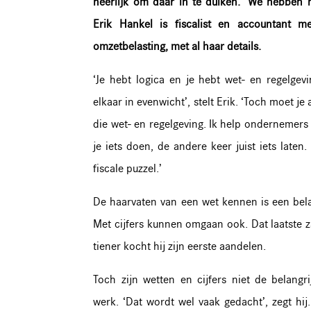
heerlijk om daar in te duiken.’ We hebben 
Erik Hankel is fiscalist en accountant m
omzetbelasting, met al haar details.
‘Je hebt logica en je hebt wet- en regelgevi
elkaar in evenwicht’, stelt Erik. ‘Toch moet j
die wet- en regelgeving. Ik help ondernemer
je iets doen, de andere keer juist iets laten.
fiscale puzzel.’
De haarvaten van een wet kennen is een belan
Met cijfers kunnen omgaan ook. Dat laatste zat
tiener kocht hij zijn eerste aandelen.
Toch zijn wetten en cijfers niet de belangr
werk. ‘Dat wordt wel vaak gedacht’, zegt hij