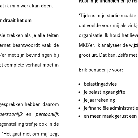
Rust in je financiën en je re
at ik mijn werk kan doen.
‘Tijdens mijn studie maakte
r draait het om
dat voelde voor mij als vink
e trekken als je alle feiten
organisatie. Ik houd het liev
ernet beantwoordt vaak de
MKB’er. Ik analyseer de wij
er met zijn bevindingen bij
groot uit. Dat kan. Zelfs met
et complete verhaal moet in
Erik benader je voor:
belastingadvies
je belastingaangifte
je jaarrekening
e gesprekken hebben daarom
je financiële administrati
persoonlijk
en
persoonlijk
en meer, maak gerust een a
egenstelling tref je ook in de
 ‘Het gaat niet om mij’ zegt