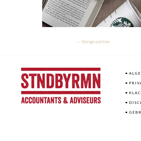
Vorige partner
ALG
PRIV
KLA
DISC
GEBR